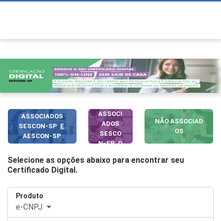
ASSOCI
ASSOCIADOS
NÃO ASSOCIAD
ADOS
SESCON-SP
E
OS
SESCO
AESCON-SP
N-SP
O
U
AESC
Selecione as opções abaixo para encontrar seu
ON-SP
Certificado Digital.
Produto
e-CNPJ