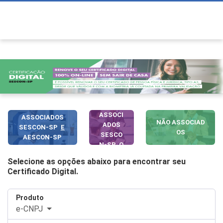
ASSOCI
ASSOCIADOS
NÃO ASSOCIAD
ADOS
SESCON-SP
E
OS
SESCO
AESCON-SP
N-SP
O
U
AESC
Selecione as opções abaixo para encontrar seu
ON-SP
Certificado Digital.
Produto
e-CNPJ